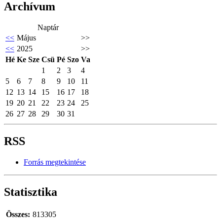
Archívum
Naptár
<<
Május
>>
<<
2025
>>
Hé
Ke
Sze
Csü
Pé
Szo
Va
1
2
3
4
5
6
7
8
9
10
11
12
13
14
15
16
17
18
19
20
21
22
23
24
25
26
27
28
29
30
31
RSS
Forrás megtekintése
Statisztika
Összes:
813305