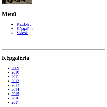
Menü
Kezdőlap
Képgaléria
Videók
Képgaléria
2009
2010
2011
2012
2013
2014
2015
2016
2017