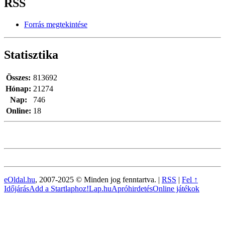
RSS
Forrás megtekintése
Statisztika
Összes:
813692
Hónap:
21274
Nap:
746
Online:
18
eOldal.hu
, 2007-2025 © Minden jog fenntartva. |
RSS
|
Fel ↑
Időjárás
Add a Startlaphoz!
Lap.hu
Apróhirdetés
Online játékok