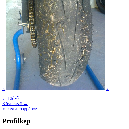
«
»
← Előző
Következő →
Vissza a mappához
Profilkép