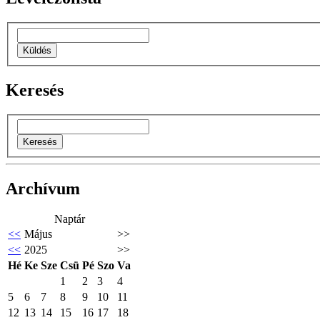
Keresés
Archívum
Naptár
<<
Május
>>
<<
2025
>>
Hé
Ke
Sze
Csü
Pé
Szo
Va
1
2
3
4
5
6
7
8
9
10
11
12
13
14
15
16
17
18