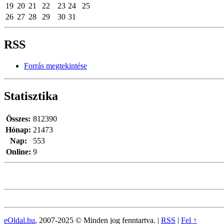
19
20
21
22
23
24
25
26
27
28
29
30
31
RSS
Forrás megtekintése
Statisztika
Összes:
812390
Hónap:
21473
Nap:
553
Online:
9
eOldal.hu
, 2007-2025 © Minden jog fenntartva. |
RSS
|
Fel ↑