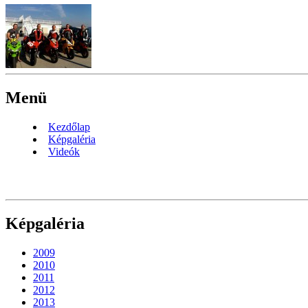
Menü
Kezdőlap
Képgaléria
Videók
Képgaléria
2009
2010
2011
2012
2013