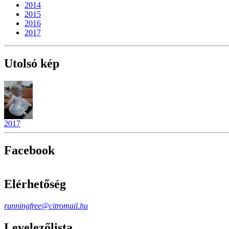
2014
2015
2016
2017
Utolsó kép
2017
Facebook
Elérhetőség
runningfree@citromail.hu
Levelezőlista