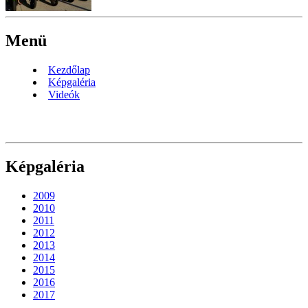
Menü
Kezdőlap
Képgaléria
Videók
Képgaléria
2009
2010
2011
2012
2013
2014
2015
2016
2017