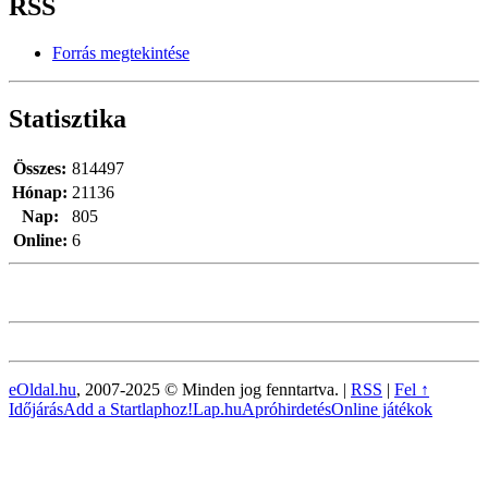
RSS
Forrás megtekintése
Statisztika
Összes:
814497
Hónap:
21136
Nap:
805
Online:
6
eOldal.hu
, 2007-2025 © Minden jog fenntartva. |
RSS
|
Fel ↑
Időjárás
Add a Startlaphoz!
Lap.hu
Apróhirdetés
Online játékok