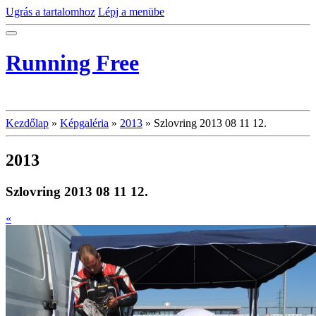
Ugrás a tartalomhoz
Lépj a menübe
Running Free
Kezdőlap
»
Képgaléria
»
2013
»
Szlovring 2013 08 11 12.
2013
Szlovring 2013 08 11 12.
«