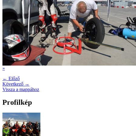
»
← Előző
Következő →
Vissza a mappához
Profilkép