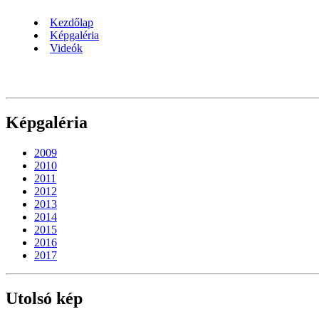
Kezdőlap
Képgaléria
Videók
Képgaléria
2009
2010
2011
2012
2013
2014
2015
2016
2017
Utolsó kép