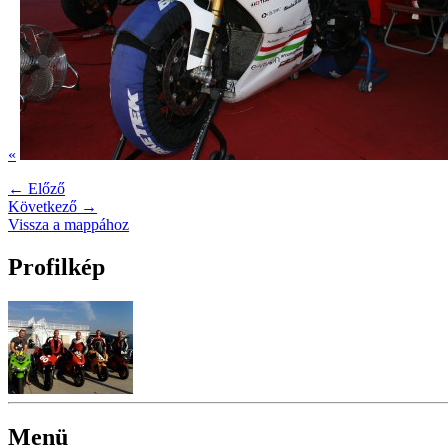
«
← Előző
Következő →
Vissza a mappához
Profilkép
Menü